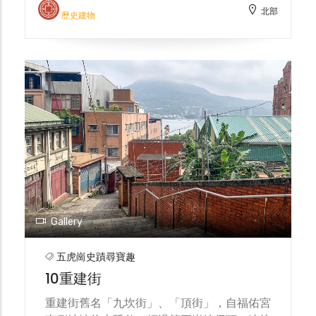
北部
歷史建物
Gallery
五虎崗史蹟尋寶趣
10重建街
重建街舊名「九坎街」、「頂街」，自福佑宮