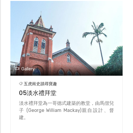
Gallery
五虎崗史蹟尋寶趣
05淡水禮拜堂
淡水禮拜堂為一哥德式建築的教堂，由馬偕兒
子 (George William Mackay)親自設計、督
建。