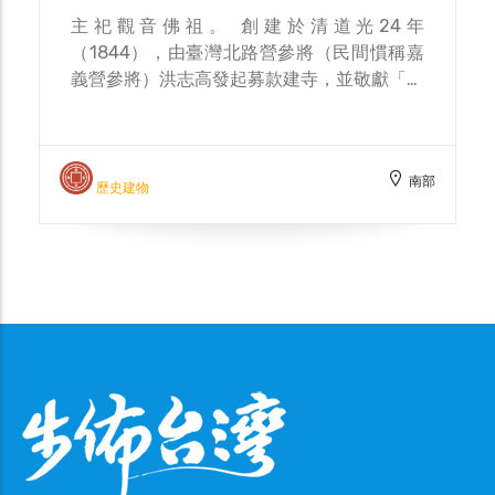
主祀觀音佛祖。 創建於清道光24年
（1844），由臺灣北路營參將（民間慣稱嘉
義營參將）洪志高發起募款建寺，並敬獻「碧
雲傳香」匾額，寓意傳承「火山碧雲寺」之香
火，現懸掛於正殿神龕之上。其後，東山十六
里及白河四里居民共同參與祭祀和修建，而逐
南部
漸成為地方信仰中心。
歷史建物