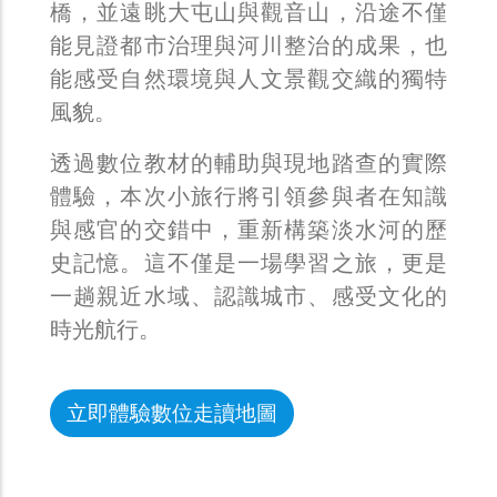
橋，並遠眺大屯山與觀音山，沿途不僅
能見證都市治理與河川整治的成果，也
能感受自然環境與人文景觀交織的獨特
風貌。
透過數位教材的輔助與現地踏查的實際
體驗，本次小旅行將引領參與者在知識
與感官的交錯中，重新構築淡水河的歷
史記憶。這不僅是一場學習之旅，更是
一趟親近水域、認識城市、感受文化的
時光航行。
立即體驗數位走讀地圖