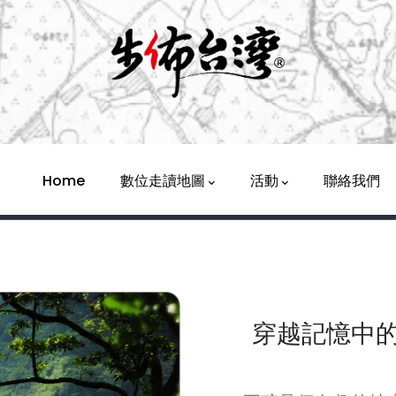
Main
Navigation
Home
數位走讀地圖
活動
聯絡我們
穿越記憶中