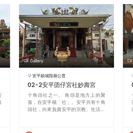
Gallery
安平鎮城隍廟公普
02-2安平囝仔宮社妙壽宮
副
十角頭社之一。 角頭是地方上的聚
倡
落，在安平稱「社」。安平共有十角
廟
頭社，向來負責安平的宗教、生活事
相
宜。 相傳明朝末年，有王船停泊在海
角
邊，居民將神像帶回，當時有兄弟二
臺
人，兄名妙，弟名壽，捐地供奉神