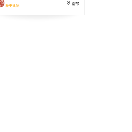
南部
寺，主祀曹飛大仙。
歷史建物