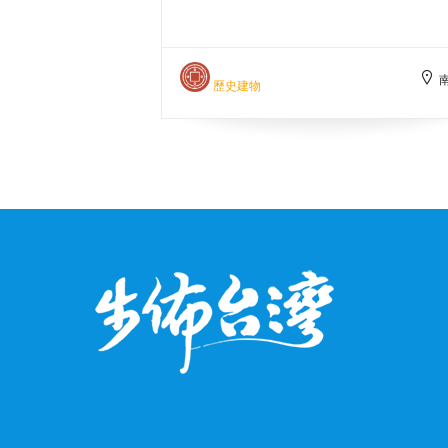
鬼仔山）——安平自古先民之墓地
亦為台灣最早公墓之一。
歷史建物