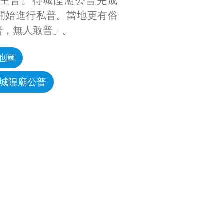
主普。待城隍廟公普完成
開始進行私普。當地更有俗
普，無人敢普」。
地圖
鎮城隍廟公普