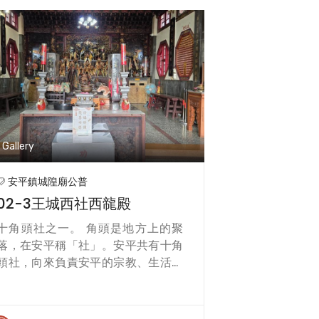
Gallery
安平鎮城隍廟公普
02-3王城西社西㡣殿
十角頭社之一。 角頭是地方上的聚
落，在安平稱「社」。安平共有十角
頭社，向來負責安平的宗教、生活事
宜。 西㡣殿建於乾隆三年，主祀池府
千歲。㡣為龍的異體字，聽說此處是
風水寶地，有一條龍在。二樓為清雲