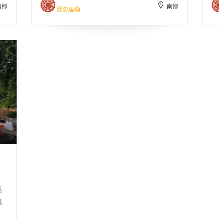
南部
南部
城
像。後於清乾隆二十年建造磚造廟
歷史建物
宇，並名為妙壽宮。
萬
地
：