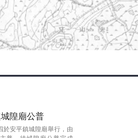
鎮城隍廟公普
四於安平鎮城隍廟舉行，由