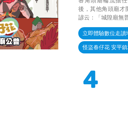
各角頭廟輪流擔任
後，其他角頭廟才
諺云：「城隍廟無
立即體驗數位走讀
怪盜春仔花 安平
4