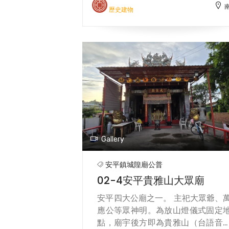
首邑縣城隍廟並列為臺南府城三座
歷史建物
隍廟。
Gallery
安平鎮城隍廟公普
02-4安平貴雅山大眾廟
安平四大公廟之一。 主祀大眾爺、
應公等眾神明。為放山燈儀式固定
點，廟宇後方即為貴雅山（台語音