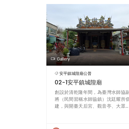
Gallery
安平鎮城隍廟公普
02-1安平鎮城隍廟
創設於清乾隆年間，為臺灣水師協
將（民間習稱水師協鎮）沈廷耀所
建，與開臺天后宮、觀音亭、大眾
等合稱「安平四大公廟」，在安平
關民俗祭儀中，扮演著舉足輕重的
色；此外，另與臺灣府城隍廟、全